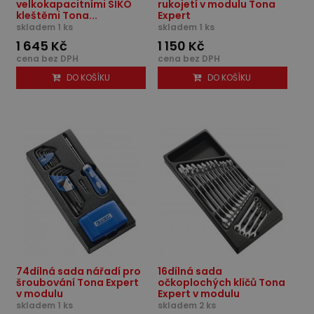
velkokapacitními SIKO
rukojetí v modulu Tona
kleštěmi Tona...
Expert
skladem 1 ks
skladem 1 ks
1 645 Kč
1 150 Kč
cena bez DPH
cena bez DPH
DO KOŠÍKU
DO KOŠÍKU
74dílná sada nářadí pro
16dílná sada
šroubování Tona Expert
očkoplochých klíčů Tona
v modulu
Expert v modulu
skladem 1 ks
skladem 2 ks