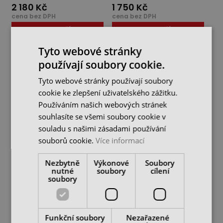
2 180 Kč
1 750 Kč
cena bez DPH
cena bez DPH
DO KOŠÍKU
DO KOŠÍKU
Tyto webové stránky
používají soubory cookie.
Tyto webové stránky používají soubory
cookie ke zlepšení uživatelského zážitku.
Používáním našich webových stránek
souhlasíte se všemi soubory cookie v
souladu s našimi zásadami používání
souborů cookie.
Více informací
Nezbytně
Výkonové
Soubory
12dílná sada
8dílná sada Tona Expert
nutné
soubory
cílení
očkoplochých
pro měření a značení v
soubory
ráčnových klíčů Tona
modulu
Expert v...
skladem 1 ks
skladem 2 ks
3 290 Kč
2 295 Kč
cena bez DPH
cena bez DPH
Funkční soubory
Nezařazené