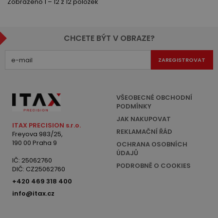
Zobrazeno 1 – 12 z 12 položek
CHCETE BÝT V OBRAZE?
ZAREGISTROVAT
VŠEOBECNÉ OBCHODNÍ
PODMÍNKY
JAK NAKUPOVAT
ITAX PRECISION s.r.o.
REKLAMAČNÍ ŘÁD
Freyova 983/25,
190 00 Praha 9
OCHRANA OSOBNÍCH
ÚDAJŮ
IČ: 25062760
PODROBNĚ O COOKIES
DIČ: CZ25062760
+420 469 318 400
info@itax.cz