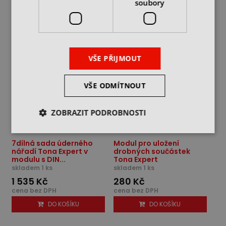
soubory
DO KOŠÍKU
DO KOŠÍKU
VŠE PŘIJMOUT
VŠE ODMÍTNOUT
ZOBRAZIT PODROBNOSTI
7dílná sada úderného
Modul pro uložení
nářadí Tona Expert v
drobných součástek
modulu s DIN...
Tona Expert
skladem 1 ks
skladem 1 ks
1 535 Kč
280 Kč
cena bez DPH
cena bez DPH
DO KOŠÍKU
DO KOŠÍKU