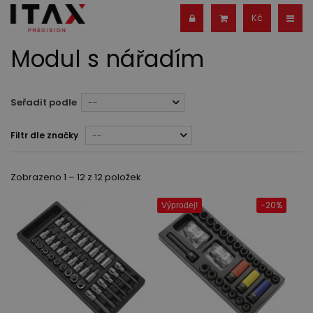
Kč
Modul s nářadím
Seřadit podle
--
Filtr dle značky
--
Zobrazeno 1 – 12 z 12 položek
-20%
Výprodej!