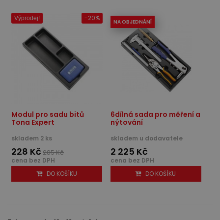
-20%
Výprodej!
NA OBJEDNÁNÍ
Modul pro sadu bitů
6dílná sada pro měření a
Tona Expert
nýtování
skladem 2 ks
skladem u dodavatele
228 Kč
2 225 Kč
285 Kč
cena bez DPH
cena bez DPH
DO KOŠÍKU
DO KOŠÍKU