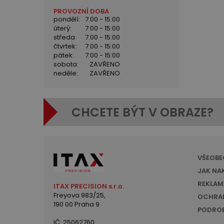
PROVOZNÍ DOBA
pondělí:
7:00 - 15:00
úterý:
7:00 - 15:00
středa:
7:00 - 15:00
čtvrtek:
7:00 - 15:00
pátek:
7:00 - 15:00
sobota:
ZAVŘENO
neděle:
ZAVŘENO
CHCETE BÝT V OBRAZE?
VŠEOBE
JAK NA
REKLAM
ITAX PRECISION s.r.o.
Freyova 983/25,
OCHRAN
190 00 Praha 9
PODROB
IČ: 25062760