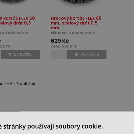
ý kartáč FLEX 60
Hrncový kartáč FLEX 65
elový drát 0,3
mm, ocelový drát 0,5
mm
 u dodavatele
skladem u dodavatele
č
629 Kč
z DPH
cena bez DPH
DO KOŠÍKU
DO KOŠÍKU
 1 – 6 z 6 položek
 stránky používají soubory cookie.