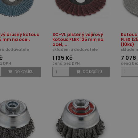
vý brusný kotouč
SC-VL plstěný vějířový
Kotouč 
5 mm na ocel,
kotouč FLEX 125 mm na
FLEX 1
ocel,...
(10ks)
 u dodavatele
skladem u dodavatele
skladem
č
1 135 Kč
7 076
z DPH
cena bez DPH
cena be
DO KOŠÍKU
DO KOŠÍKU