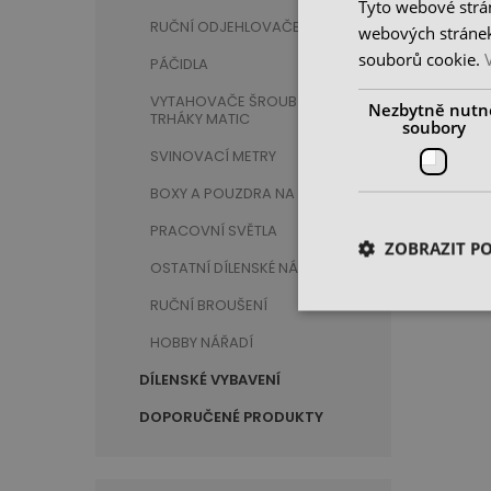
Tyto webové strán
RUČNÍ ODJEHLOVAČE
webových stránek
souborů cookie.
PÁČIDLA
VYTAHOVAČE ŠROUBŮ A
Nezbytně nutn
TRHÁKY MATIC
soubory
SVINOVACÍ METRY
BOXY A POUZDRA NA NÁŘADÍ
PRACOVNÍ SVĚTLA
ZOBRAZIT P
OSTATNÍ DÍLENSKÉ NÁŘADÍ
RUČNÍ BROUŠENÍ
HOBBY NÁŘADÍ
DÍLENSKÉ VYBAVENÍ
DOPORUČENÉ PRODUKTY