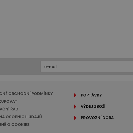
CNÉ OBCHODNÍ PODMÍNKY
POPTÁVKY
KUPOVAT
VÝDEJ ZBOŽÍ
AČNÍ ŘÁD
A OSOBNÍCH ÚDAJŮ
PROVOZNÍ DOBA
NĚ O COOKIES