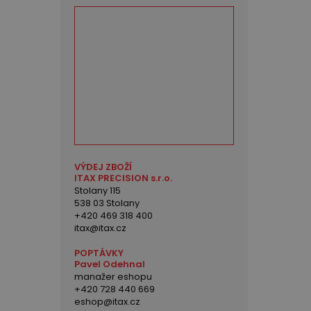
VÝDEJ ZBOŽÍ
ITAX PRECISION s.r.o.
Stolany 115
538 03 Stolany
+420 469 318 400
itax@itax.cz
POPTÁVKY
Pavel Odehnal
manažer eshopu
+420 728 440 669
eshop@itax.cz