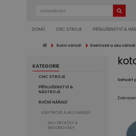
DOMŮ
CNC STROJE
PŘÍSLUŠENSTVÍ & NÁ
Ruční nářadí
Elektrické a aku nářadí
kot
KATEGORIE
CNC STROJE
Seřadit 
PŘÍSLUŠENSTVÍ &
NÁSTROJE
Zobrazeno
RUČNÍ NÁŘADÍ
ELEKTRICKÉ A AKU NÁŘADÍ
AKU VRTAČKY A
ŠROUBOVÁKY