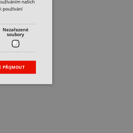
Používáním našich
i používání
Nezařazené
soubory
E PŘIJMOUT