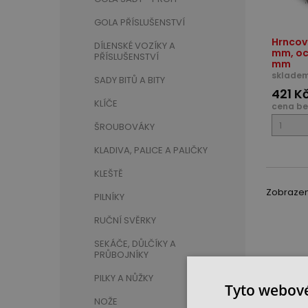
GOLA PŘÍSLUŠENSTVÍ
Hrncov
DÍLENSKÉ VOZÍKY A
mm, oc
PŘÍSLUŠENSTVÍ
mm
skladem
SADY BITŮ A BITY
421 K
KLÍČE
cena be
ŠROUBOVÁKY
KLADIVA, PALICE A PALIČKY
KLEŠTĚ
Zobrazeno
PILNÍKY
RUČNÍ SVĚRKY
SEKÁČE, DŮLČÍKY A
PRŮBOJNÍKY
PILKY A NŮŽKY
Tyto webové
NOŽE