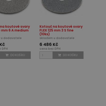
na koutové svary
Kotouč na koutové svary
25 mm 6 A medium
FLEX 125 mm 3 S fine
(10ks)
 u dodavatele
skladem u dodavatele
 Kč
6 486 Kč
z DPH
cena bez DPH
DO KOŠÍKU
DO KOŠÍKU