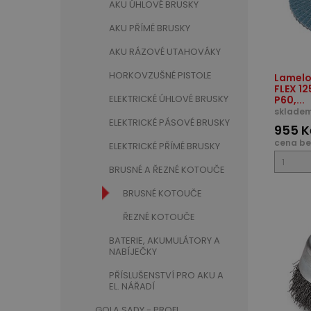
AKU ÚHLOVÉ BRUSKY
AKU PŘÍMÉ BRUSKY
AKU RÁZOVÉ UTAHOVÁKY
HORKOVZUŠNÉ PISTOLE
Lamelo
FLEX 12
ELEKTRICKÉ ÚHLOVÉ BRUSKY
P60,...
skladem
ELEKTRICKÉ PÁSOVÉ BRUSKY
955 K
cena be
ELEKTRICKÉ PŘÍMÉ BRUSKY
BRUSNÉ A ŘEZNÉ KOTOUČE
BRUSNÉ KOTOUČE
ŘEZNÉ KOTOUČE
BATERIE, AKUMULÁTORY A
NABÍJEČKY
PŘÍSLUŠENSTVÍ PRO AKU A
EL. NÁŘADÍ
GOLA SADY - PROFI