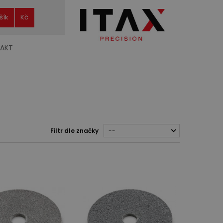
šík
Kč
AKT
Filtr dle značky
--