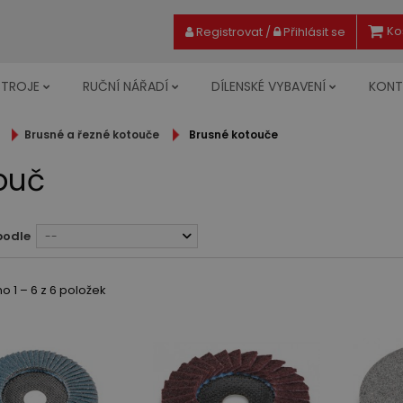
Ko
Registrovat
/
Přihlásit se
STROJE
RUČNÍ NÁŘADÍ
DÍLENSKÉ VYBAVENÍ
KONT
Brusné a řezné kotouče
Brusné kotouče
ouč
podle
--
 1 – 6 z 6 položek