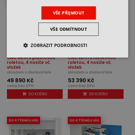
DO 4 TÝDNŮ U VÁS
DO 4 TÝDNŮ U VÁS
VŠE PŘIJMOUT
VŠE ODMÍTNOUT
ZOBRAZIT PODROBNOSTI
CNC skříň s plastovou
CNC skříň s hliníkovou
roletou, 4 nosiče vč.
roletou, 4 nosiče vč.
vložek
vložek
skladem u dodavatele
skladem u dodavatele
49 890 Kč
53 390 Kč
cena bez DPH
cena bez DPH
DO KOŠÍKU
DO KOŠÍKU
DO 4 TÝDNŮ U VÁS
DO 4 TÝDNŮ U VÁS