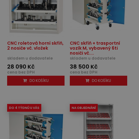
CNC roletová horní skříň,
CNC skříň + trasportní
2 nosiče vč. vložek
vozík M, vybavený 6ti
nosiči vč....
skladem u dodavatele
skladem u dodavatele
28 090 Kč
38 500 Kč
cena bez DPH
cena bez DPH
DO KOŠÍKU
DO KOŠÍKU
DO 4 TÝDNŮ U VÁS
NA OBJEDNÁNÍ