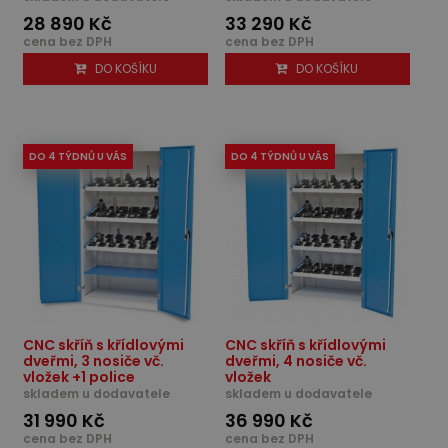
28 890 Kč
33 290 Kč
cena bez DPH
cena bez DPH
DO KOŠÍKU
DO KOŠÍKU
DO 4 TÝDNŮ U VÁS
DO 4 TÝDNŮ U VÁS
CNC skříň s křídlovými
CNC skříň s křídlovými
dveřmi, 3 nosiče vč.
dveřmi, 4 nosiče vč.
vložek +1 police
vložek
skladem u dodavatele
skladem u dodavatele
31 990 Kč
36 990 Kč
cena bez DPH
cena bez DPH