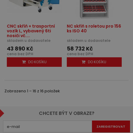
CNC skříň + trasportní
NC skříň s roletou pro 156
vozík L, vybavený 6ti
ks ISO 40
nosiči vč....
skladem u dodavatele
skladem u dodavatele
43 890 Kč
58 732 Kč
cena bez DPH
cena bez DPH
DO KOŠÍKU
DO KOŠÍKU
Zobrazeno 1 – 16 z 16 položek
CHCETE BÝT V OBRAZE?
ZAREGISTROVAT