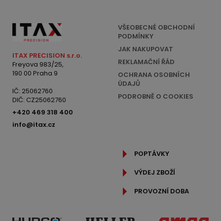
VŠEOBECNÉ OBCHODNÍ
PODMÍNKY
JAK NAKUPOVAT
ITAX PRECISION s.r.o.
REKLAMAČNÍ ŘÁD
Freyova 983/25,
190 00 Praha 9
OCHRANA OSOBNÍCH
ÚDAJŮ
IČ: 25062760
PODROBNĚ O COOKIES
DIČ: CZ25062760
+420 469 318 400
info@itax.cz
POPTÁVKY
VÝDEJ ZBOŽÍ
PROVOZNÍ DOBA