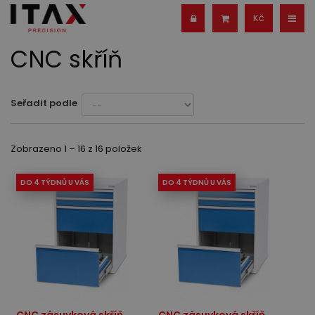
Kč
CNC skříň
Seřadit podle
Zobrazeno 1 – 16 z 16 položek
DO 4 TÝDNŮ U VÁS
DO 4 TÝDNŮ U VÁS
CNC zásuvková skříň
CNC zásuvková skříň