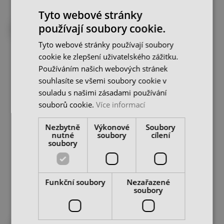
Tyto webové stránky
používají soubory cookie.
DO 4 TÝDNŮ U VÁS
DO 4 TÝDNŮ U VÁS
Tyto webové stránky používají soubory
cookie ke zlepšení uživatelského zážitku.
Používáním našich webových stránek
souhlasíte se všemi soubory cookie v
souladu s našimi zásadami používání
souborů cookie.
Více informací
CNC skříň s plastovou
CNC skříň s hliníkovou
Nezbytně
Výkonové
Soubory
roletou, 3 nosiče vč.
roletou, 3 nosiče vč.
nutné
soubory
cílení
vložek
vložek
soubory
skladem u dodavatele
skladem u dodavatele
36 690 Kč
44 190 Kč
cena bez DPH
cena bez DPH
DO KOŠÍKU
DO KOŠÍKU
Funkční soubory
Nezařazené
soubory