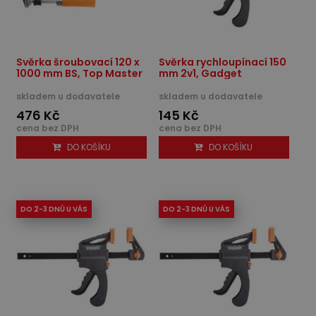
Svěrka šroubovací 120 x
Svěrka rychloupínací 150
1000 mm BS, Top Master
mm 2v1, Gadget
skladem u dodavatele
skladem u dodavatele
476 Kč
145 Kč
cena bez DPH
cena bez DPH
DO KOŠÍKU
DO KOŠÍKU
DO 2-3 DNŮ U VÁS
DO 2-3 DNŮ U VÁS