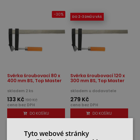
-30%
DO 2-3 DNŮ U VÁS
Svěrka šroubovací 80 x
Svěrka šroubovací 120 x
400 mm BS, Top Master
300 mm BS, Top Master
skladem 2 ks
skladem u dodavatele
133 Kč
279 Kč
190 Kč
cena bez DPH
cena bez DPH
DO KOŠÍKU
DO KOŠÍKU
Tyto webové stránky
-30%