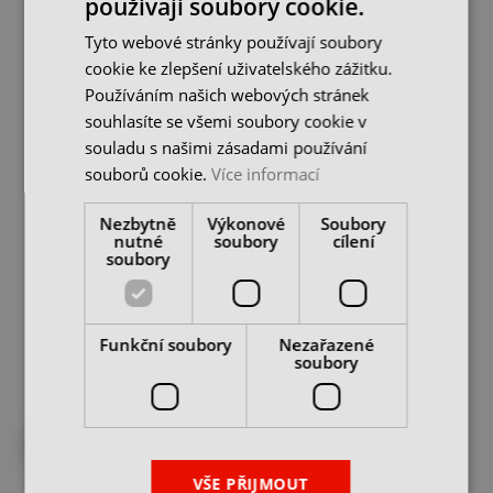
používají soubory cookie.
DO 2-3 DNŮ U VÁS
Tyto webové stránky používají soubory
cookie ke zlepšení uživatelského zážitku.
Používáním našich webových stránek
souhlasíte se všemi soubory cookie v
souladu s našimi zásadami používání
souborů cookie.
Více informací
Svěrka šroubovací 120 x
Svěrka šroubovací 120 x
Nezbytně
Výkonové
Soubory
400 mm BS, Top Master
500 mm BS, Top Master
nutné
soubory
cílení
soubory
skladem 2 ks
skladem u dodavatele
218 Kč
338 Kč
312 Kč
cena bez DPH
cena bez DPH
Funkční soubory
Nezařazené
DO KOŠÍKU
DO KOŠÍKU
soubory
DO 2-3 DNŮ U VÁS
DO 2-3 DNŮ U VÁS
VŠE PŘIJMOUT