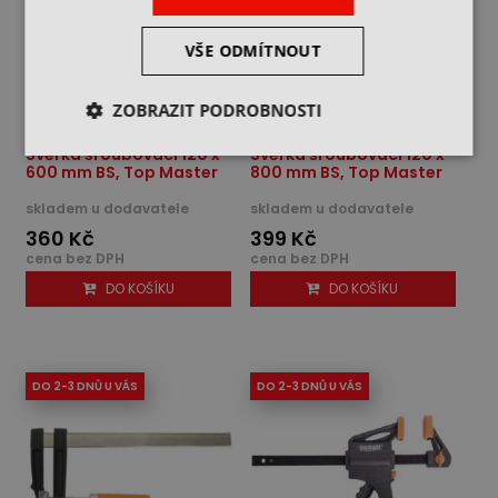
VŠE ODMÍTNOUT
ZOBRAZIT PODROBNOSTI
Svěrka šroubovací 120 x
Svěrka šroubovací 120 x
600 mm BS, Top Master
800 mm BS, Top Master
skladem u dodavatele
skladem u dodavatele
360 Kč
399 Kč
cena bez DPH
cena bez DPH
DO KOŠÍKU
DO KOŠÍKU
DO 2-3 DNŮ U VÁS
DO 2-3 DNŮ U VÁS