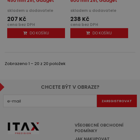
450 mm 2v1, Gadget
600 mm 2v1, Gadget
skladem u dodavatele
skladem u dodavatele
207 Kč
238 Kč
cena bez DPH
cena bez DPH
DO KOŠÍKU
DO KOŠÍKU
Zobrazeno 1 – 20 z 20 položek
CHCETE BÝT V OBRAZE?
ZAREGISTROVAT
VŠEOBECNÉ OBCHODNÍ
PODMÍNKY
JAK NAKUPOVAT