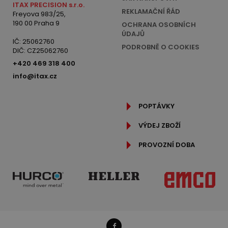
ITAX PRECISION s.r.o.
REKLAMAČNÍ ŘÁD
Freyova 983/25,
190 00 Praha 9
OCHRANA OSOBNÍCH
ÚDAJŮ
IČ: 25062760
PODROBNĚ O COOKIES
DIČ: CZ25062760
+420 469 318 400
info@itax.cz
POPTÁVKY
VÝDEJ ZBOŽÍ
PROVOZNÍ DOBA