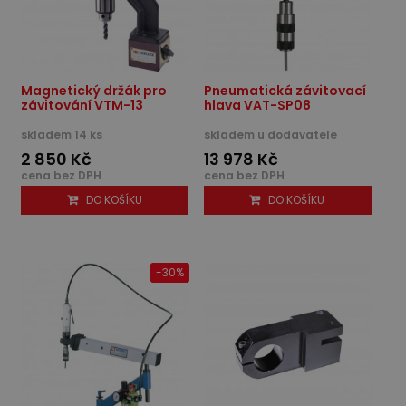
Magnetický držák pro
Pneumatická závitovací
závitování VTM-13
hlava VAT-SP08
skladem 14 ks
skladem u dodavatele
2 850 Kč
13 978 Kč
cena bez DPH
cena bez DPH
DO KOŠÍKU
DO KOŠÍKU
-30%