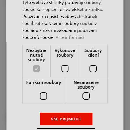
Tyto webové stránky používají soubory
cookie ke zlepšení uživatelského zážitku.
Používáním našich webových stránek
souhlasíte se všemi soubory cookie v
souladu s našimi zásadami používání
souborů cookie.
Více informací
Nezbytně
Výkonové
Soubory
Vratidlo na závitová
Vratidlo na závitová
nutné
soubory
cílení
očka ČSN 241520 -
očka ČSN 241520 -
soubory
průměr 55 mm
průměr 65 mm
skladem u dodavatele
skladem u dodavatele
641 Kč
791 Kč
cena bez DPH
cena bez DPH
Funkční soubory
Nezařazené
soubory
DO KOŠÍKU
DO KOŠÍKU
DO 2-3 DNŮ U VÁS
DO 2-3 DNŮ U VÁS
VŠE PŘIJMOUT