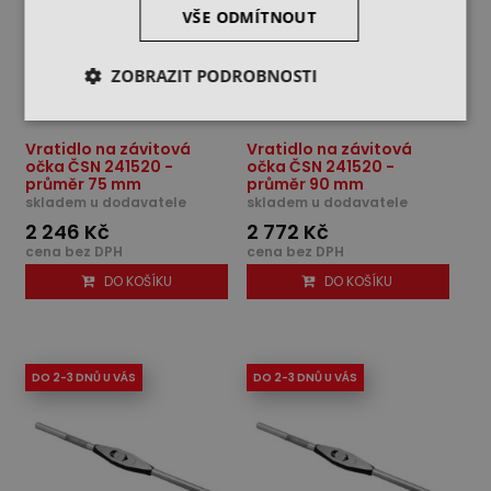
VŠE ODMÍTNOUT
ZOBRAZIT PODROBNOSTI
Vratidlo na závitová
Vratidlo na závitová
očka ČSN 241520 -
očka ČSN 241520 -
průměr 75 mm
průměr 90 mm
skladem u dodavatele
skladem u dodavatele
2 246 Kč
2 772 Kč
cena bez DPH
cena bez DPH
DO KOŠÍKU
DO KOŠÍKU
DO 2-3 DNŮ U VÁS
DO 2-3 DNŮ U VÁS