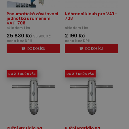
Pneumatická závitovací
Náhradní kloub pro VAT-
jednotka s ramenem
708
VAT-708
skladem 1 ks
skladem 1 ks
25 830 Kč
2 190 Kč
36 900 Kč
cena bez DPH
cena bez DPH
DO KOŠÍKU
DO KOŠÍKU
DO 2-3 DNŮ U VÁS
DO 2-3 DNŮ U VÁS
Ruční vratidlo na
Ruční vratidlo na