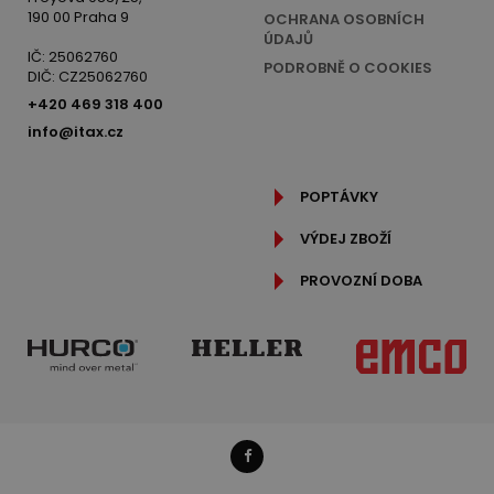
190 00 Praha 9
OCHRANA OSOBNÍCH
ÚDAJŮ
IČ: 25062760
PODROBNĚ O COOKIES
DIČ: CZ25062760
+420 469 318 400
info@itax.cz
POPTÁVKY
VÝDEJ ZBOŽÍ
PROVOZNÍ DOBA