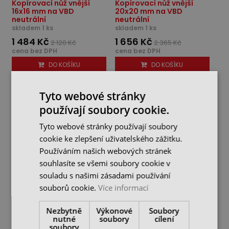
Kopírovací nůž vnější
Kopírovací nůž vnější
16x16 mm na VBD
20x20 mm na VBD
neutrální
neutrální
skladem 1 ks
skladem 1 ks
1 484 Kč
1 656 Kč
2 120 Kč
2 365 Kč
cena bez DPH
cena bez DPH
DO KOŠÍKU
DO KOŠÍKU
Tyto webové stránky
-30%
-30%
používají soubory cookie.
Tyto webové stránky používají soubory
cookie ke zlepšení uživatelského zážitku.
Používáním našich webových stránek
souhlasíte se všemi soubory cookie v
souladu s našimi zásadami používání
souborů cookie.
Více informací
Kopírovací nůž vnější
Kopírovací nůž vnější
Nezbytně
Výkonové
Soubory
20x20 mm na VBD
25x25 mm na VBD
nutné
soubory
cílení
neutrální
neutrální
soubory