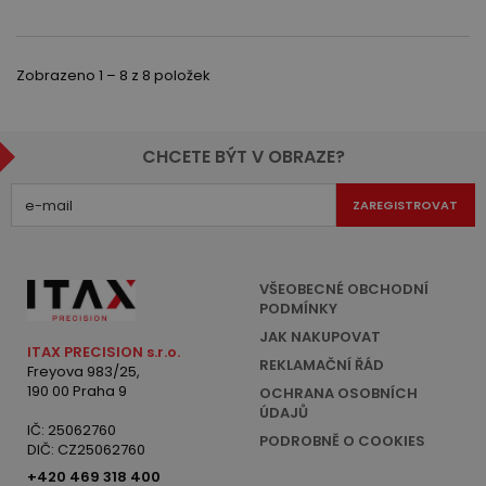
Zobrazeno 1 – 8 z 8 položek
CHCETE BÝT V OBRAZE?
ZAREGISTROVAT
VŠEOBECNÉ OBCHODNÍ
PODMÍNKY
JAK NAKUPOVAT
ITAX PRECISION s.r.o.
REKLAMAČNÍ ŘÁD
Freyova 983/25,
190 00 Praha 9
OCHRANA OSOBNÍCH
ÚDAJŮ
IČ: 25062760
PODROBNĚ O COOKIES
DIČ: CZ25062760
+420 469 318 400