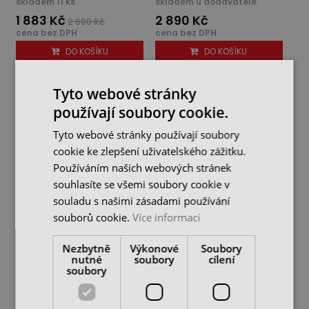
skladem 11 ks
skladem u dodavatele
1 883 Kč
2 890 Kč
2 690 Kč
cena bez DPH
cena bez DPH
DO KOŠÍKU
DO KOŠÍKU
Tyto webové stránky
používají soubory cookie.
Tyto webové stránky používají soubory
cookie ke zlepšení uživatelského zážitku.
Používáním našich webových stránek
souhlasíte se všemi soubory cookie v
souladu s našimi zásadami používání
souborů cookie.
Více informací
Úsporná LED lampa
Pracovní LED lampa
Nezbytně
Výkonové
Soubory
VLED-50FT na 220V,
VLED-20L 24V
nutné
soubory
cílení
trafo 12V
soubory
skladem 8 ks
skladem 14 ks
2 050 Kč
2 290 Kč
cena bez DPH
cena bez DPH