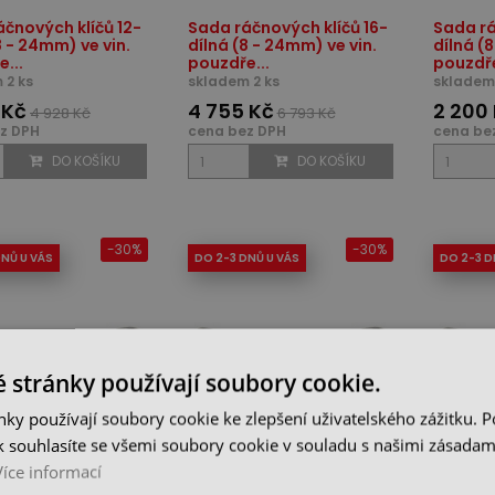
čnových klíčů 12-
Sada ráčnových klíčů 16-
Sada rá
8 - 24mm) ve vin.
dílná (8 - 24mm) ve vin.
dílná (8
...
pouzdře...
pouzdře
 2 ks
skladem 2 ks
skladem 
 Kč
4 755 Kč
2 200
4 928 Kč
6 793 Kč
z DPH
cena bez DPH
cena be
DO KOŠÍKU
DO KOŠÍKU
-30%
-30%
DNŮ U VÁS
DO 2-3 DNŮ U VÁS
DO 2-3 D
 stránky používají soubory cookie.
ky používají soubory cookie ke zlepšení uživatelského zážitku. 
 souhlasíte se všemi soubory cookie v souladu s našimi zásadam
klíč ráčnový - 10
Očkový klíč ráčnový - 11 X
Očkový 
Více informací
loubový (ISO1711-1)
13, kloubový (ISO1711-1)
14, klou