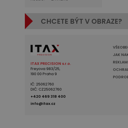
CHCETE BÝT V OBRAZE?
VŠEOBE
JAK NA
REKLAM
ITAX PRECISION s.r.o.
Freyova 983/25,
OCHRAN
190 00 Praha 9
PODROB
IČ: 25062760
DIČ: CZ25062760
+420 469 318 400
info@itax.cz