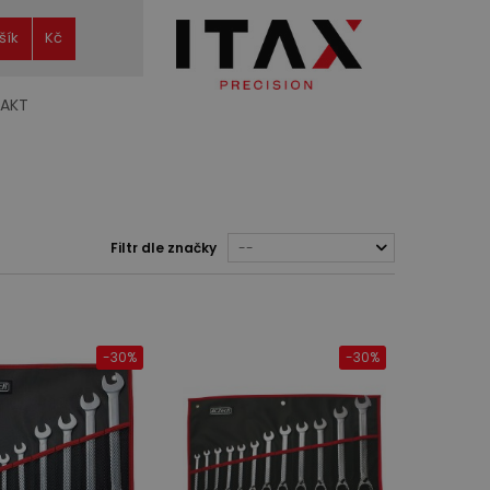
šík
Kč
AKT
Filtr dle značky
--
-30%
-30%