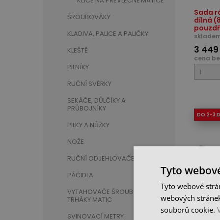
KLÍČE NA PŘEVLEČNÉ MATICE
Sada rá
ŠROUBOVÁKY
dílná (
pouzdře
KLADIVA, PALICE A PALIČKY
skladem
3 449
KLEŠTĚ
cena be
PILNÍKY
RUČNÍ SVĚRKY
SEKÁČE, DŮLČÍKY A
PRŮBOJNÍKY
DO 2-3 
PILKY A NŮŽKY
NOŽE
RUČNÍ ODJEHLOVAČE
Tyto webové
PÁČIDLA
Tyto webové strán
VYTAHOVAČE ŠROUBŮ A
webových stránek
TRHÁKY MATIC
Očkový 
souborů cookie.
X 12, k
SVINOVACÍ METRY