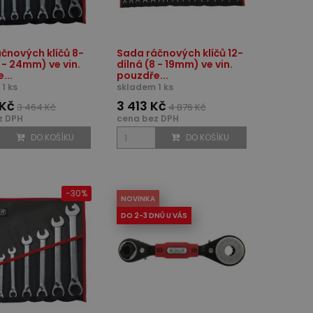
čnových klíčů 8-
Sada ráčnových klíčů 12-
8 - 24mm) ve vin.
dílná (8 - 19mm) ve vin.
...
pouzdře...
1 ks
skladem 1 ks
 Kč
3 413 Kč
3 464 Kč
4 876 Kč
z DPH
cena bez DPH
DO KOŠÍKU
DO KOŠÍKU
-30%
NOVINKA
DO 2-3 DNŮ U VÁS