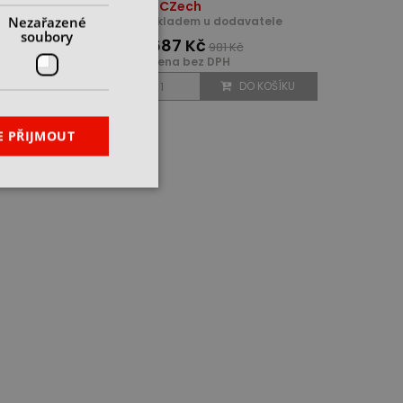
h
4CZech
 u dodavatele
Nezařazené
skladem u dodavatele
soubory
č
687 Kč
939 Kč
981 Kč
z DPH
cena bez DPH
DO KOŠÍKU
DO KOŠÍKU
E PŘIJMOUT