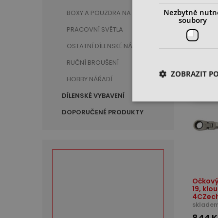
4CZec
Nezbytně nutn
skladem
BOXY A POUZDRA NA NÁŘADÍ
soubory
612 K
PRACOVNÍ SVĚTLA
cena be
OSTATNÍ DÍLENSKÉ NÁŘADÍ
RUČNÍ BROUŠENÍ
ZOBRAZIT P
HOBBY NÁŘADÍ
DO 2-3 
DÍLENSKÉ VYBAVENÍ
DOPORUČENÉ PRODUKTY
Očkový 
19, klo
4CZec
skladem
844 K