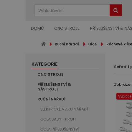
DOMŮ
CNC STROJE
PŘÍSLUŠENSTVÍ & NÁ
Ruční nářadí
Klíče
Ráčnové klíč
KATEGORIE
Seřadit 
CNC STROJE
PŘÍSLUŠENSTVÍ &
Zobrazeno
NÁSTROJE
Výprodej
RUČNÍ NÁŘADÍ
ELEKTRICKÉ A AKU NÁŘADÍ
GOLA SADY - PROFI
GOLA PŘÍSLUŠENSTVÍ