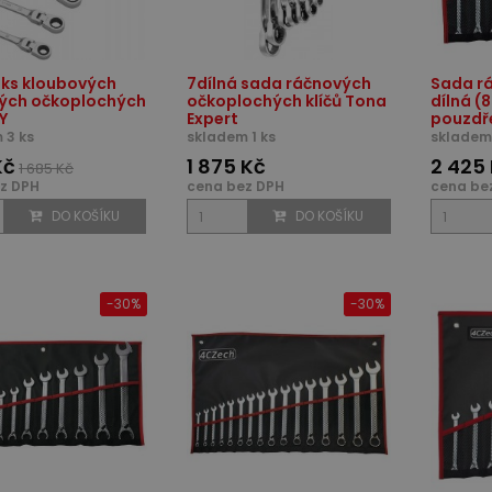
 ks kloubových
7dílná sada ráčnových
Sada rá
ých očkoplochých
očkoplochých klíčů Tona
dílná (
Y
Expert
pouzdře
 3 ks
skladem 1 ks
skladem 
Kč
1 875 Kč
2 425
1 685 Kč
z DPH
cena bez DPH
cena be
DO KOŠÍKU
DO KOŠÍKU
-30%
-30%