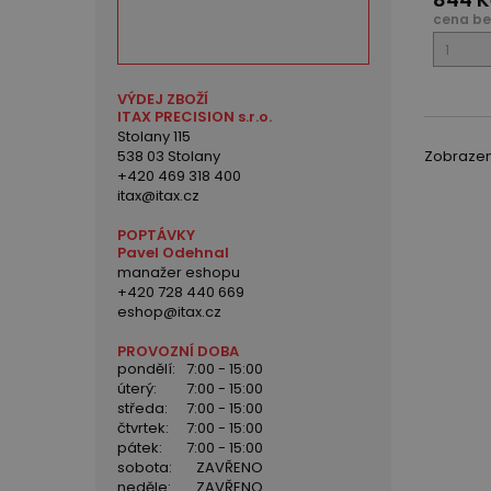
cena be
VÝDEJ ZBOŽÍ
ITAX PRECISION s.r.o.
Stolany 115
538 03 Stolany
Zobrazeno
+420 469 318 400
itax@itax.cz
POPTÁVKY
Pavel Odehnal
manažer eshopu
+420 728 440 669
eshop@itax.cz
PROVOZNÍ DOBA
pondělí:
7:00 - 15:00
úterý:
7:00 - 15:00
středa:
7:00 - 15:00
čtvrtek:
7:00 - 15:00
pátek:
7:00 - 15:00
sobota:
ZAVŘENO
neděle:
ZAVŘENO