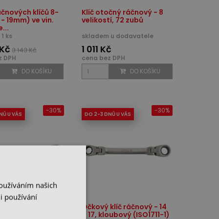
čnových klíčů 8-
Klíč otočný ráčnový - 8
 - 19mm) ve vin.
velikostí, 72 zubů
...
1 ks
skladem u dodavatele
 Kč
1 011 Kč
3 143 Kč
z DPH
cena bez DPH
DO KOŠÍKU
DO KOŠÍKU
-30%
-30%
NŮ U VÁS
DO 2-3 DNŮ U VÁS
Používáním našich
i používání
klíč ráčnový - 12 X
Očkový klíč ráčnový - 14
bový (ISO1711-1)
X 17, kloubový (ISO1711-1)