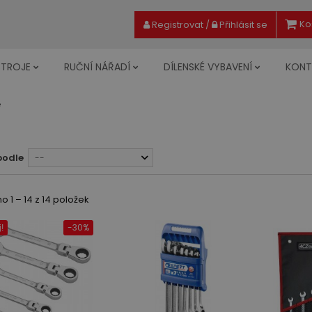
Ko
Registrovat
/
Přihlásit se
STROJE
RUČNÍ NÁŘADÍ
DÍLENSKÉ VYBAVENÍ
KONT
e
podle
--
 1 – 14 z 14 položek
-30%
!