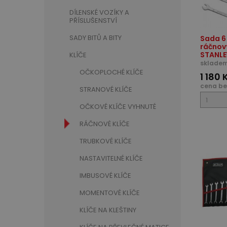
DÍLENSKÉ VOZÍKY A
PŘÍSLUŠENSTVÍ
SADY BITŮ A BITY
Sada 6
ráčnov
STANLE
KLÍČE
skladem
OČKOPLOCHÉ KLÍČE
1 180 
cena be
STRANOVÉ KLÍČE
OČKOVÉ KLÍČE VYHNUTÉ
RÁČNOVÉ KLÍČE
TRUBKOVÉ KLÍČE
NASTAVITELNÉ KLÍČE
IMBUSOVÉ KLÍČE
MOMENTOVÉ KLÍČE
KLÍČE NA KLEŠTINY