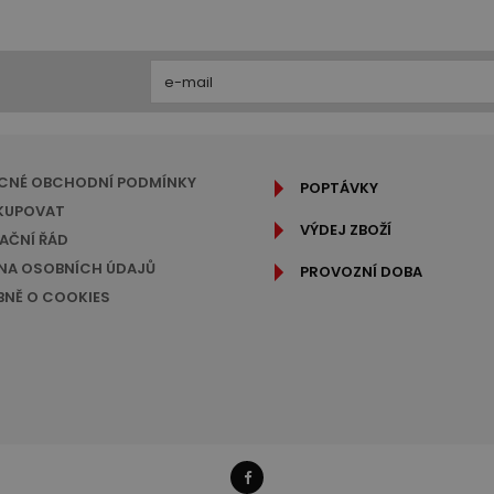
CNÉ OBCHODNÍ PODMÍNKY
POPTÁVKY
KUPOVAT
VÝDEJ ZBOŽÍ
AČNÍ ŘÁD
A OSOBNÍCH ÚDAJŮ
PROVOZNÍ DOBA
NĚ O COOKIES