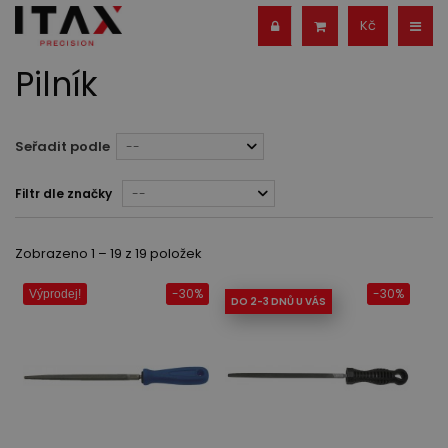
Kč
Pilník
Seřadit podle
--
Filtr dle značky
--
Zobrazeno 1 – 19 z 19 položek
-30%
-30%
Výprodej!
DO 2-3 DNŮ U VÁS