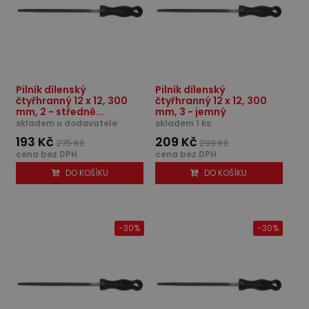
Pilník dílenský
Pilník dílenský
čtyřhranný 12 x 12, 300
čtyřhranný 12 x 12, 300
mm, 2 - středně...
mm, 3 - jemný
skladem u dodavatele
skladem 1 ks
193 Kč
209 Kč
275 Kč
299 Kč
cena bez DPH
cena bez DPH
DO KOŠÍKU
DO KOŠÍKU
-30%
-30%