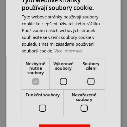
používají soubory cookie.
-30%
-30%
Tyto webové stránky používají soubory
cookie ke zlepšení uživatelského zážitku.
Používáním našich webových stránek
souhlasíte se všemi soubory cookie v
souladu s našimi zásadami používání
souborů cookie.
Více informací
Nezbytně
Výkonové
Soubory
Pilník dílenský
Pilník dílenský
nutné
soubory
cílení
čtyřhranný 10 x 10, 250
čtyřhranný 10 x 10, 250
soubory
mm, 1 - hrubý
mm, 2 - střední...
skladem 1 ks
skladem 1 ks
124 Kč
129 Kč
177 Kč
184 Kč
cena bez DPH
cena bez DPH
Funkční soubory
Nezařazené
soubory
DO KOŠÍKU
DO KOŠÍKU
-30%
-30%