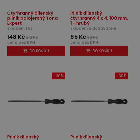
Čtyřhranný dílenský
Pilník dílenský
pilník polojemný Tona
čtyřhranný 4 x 4, 100 mm,
Expert
1 - hrubý
skladem 1 ks
skladem u dodavatele
148 Kč
65 Kč
212 Kč
93 Kč
cena bez DPH
cena bez DPH
DO KOŠÍKU
DO KOŠÍKU
-30%
-30%
Pilník dílenský
Pilník dílenský