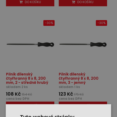
DO KOŠÍKU
DO KOŠÍKU
-30%
-30%
Pilník dílenský
Pilník dílenský
čtyřhranný 8 x 8, 200
čtyřhranný 8 x 8, 200
mm, 2 - středně hrubý
mm, 3 - jemný
skladem 2 ks
skladem 1 ks
108 Kč
123 Kč
154 Kč
175 Kč
cena bez DPH
cena bez DPH
DO KOŠÍKU
DO KOŠÍKU
Tyto webové stránky