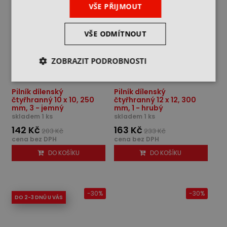
VŠE PŘIJMOUT
VŠE ODMÍTNOUT
ZOBRAZIT PODROBNOSTI
Pilník dílenský
Pilník dílenský
čtyřhranný 10 x 10, 250
čtyřhranný 12 x 12, 300
mm, 3 - jemný
mm, 1 - hrubý
skladem 1 ks
skladem 1 ks
142 Kč
163 Kč
203 Kč
233 Kč
cena bez DPH
cena bez DPH
DO KOŠÍKU
DO KOŠÍKU
-30%
-30%
DO 2-3 DNŮ U VÁS