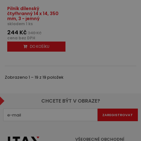
Pilník dílenský
čtyřhranný 14 x 14, 350
mm, 3 - jemný
skladem 1 ks
244 Kč
348 Kč
cena bez DPH
DO KOŠÍKU
Zobrazeno 1 – 19 z 19 položek
CHCETE BÝT V OBRAZE?
ZAREGISTROVAT
VŠEOBECNÉ OBCHODNÍ