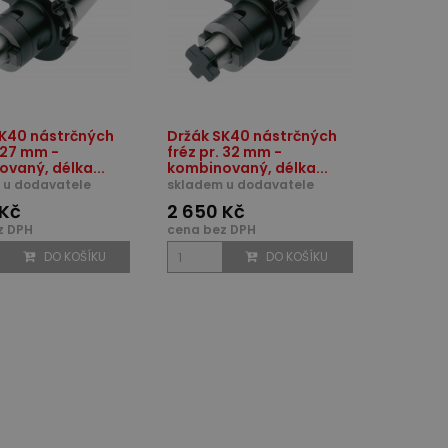
SK40 nástrčných
Držák SK40 nástrčných
. 27 mm -
fréz pr. 32 mm -
vaný, délka...
kombinovaný, délka...
 u dodavatele
skladem u dodavatele
 Kč
2 650 Kč
z DPH
cena bez DPH
DO KOŠÍKU
DO KOŠÍKU