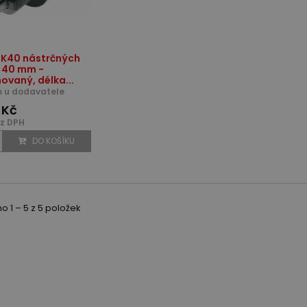
SK40 nástrčných
. 40 mm -
ovaný, délka...
 u dodavatele
 Kč
z DPH
DO KOŠÍKU
 1 – 5 z 5 položek