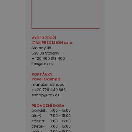
VÝDEJ ZBOŽÍ
ITAX PRECISION s.r.o.
Stolany 115
538 03 Stolany
+420 469 318 400
itax@itax.cz
POPTÁVKY
Pavel Odehnal
manažer eshopu
+420 728 440 669
eshop@itax.cz
PROVOZNÍ DOBA
pondělí:
7:00 - 15:00
úterý:
7:00 - 15:00
středa:
7:00 - 15:00
čtvrtek:
7:00 - 15:00
pátek:
7:00 - 15:00