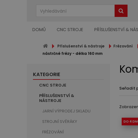
DOMŮ
CNC STROJE
PŘÍSLUŠENSTVÍ & NÁ
Příslušenství & nástroje
Frézování
nástrčné frézy - délka 160 mm
Kom
KATEGORIE
CNC STROJE
Seřadit 
PŘÍSLUŠENSTVÍ &
NÁSTROJE
Zobrazeno
JARNÍ VÝPRODEJ SKLADU
STROJNÍ SVĚRÁKY
DO 4 DN
FRÉZOVÁNÍ