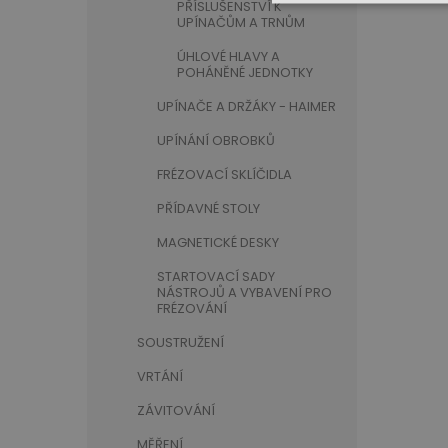
PŘÍSLUŠENSTVÍ K
UPÍNAČŮM A TRNŮM
ÚHLOVÉ HLAVY A
POHÁNĚNÉ JEDNOTKY
UPÍNAČE A DRŽÁKY - HAIMER
UPÍNÁNÍ OBROBKŮ
FRÉZOVACÍ SKLÍČIDLA
PŘÍDAVNÉ STOLY
MAGNETICKÉ DESKY
STARTOVACÍ SADY
NÁSTROJŮ A VYBAVENÍ PRO
FRÉZOVÁNÍ
SOUSTRUŽENÍ
VRTÁNÍ
ZÁVITOVÁNÍ
MĚŘENÍ