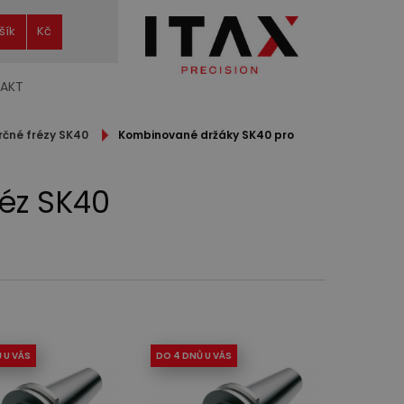
šík
Kč
AKT
rčné frézy SK40
Kombinované držáky SK40 pro
éz SK40
 U VÁS
DO 4 DNŮ U VÁS