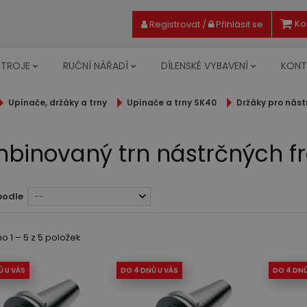
Ko
Registrovat
/
Přihlásit se
STROJE
RUČNÍ NÁŘADÍ
DÍLENSKÉ VYBAVENÍ
KONT
Upínače, držáky a trny
Upínače a trny SK40
Držáky pro nást
binovaný trn nástrčných fr
podle
--
 1 – 5 z 5 položek
Ů U VÁS
DO 4 DNŮ U VÁS
DO 4 DNŮ