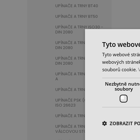
UPÍNAČE A TRNY BT40
UPÍNAČE A TRNY BT50
UPÍNAČE A TRNY ISO30 -
DIN 2080
UPÍNAČE A TRNY ISO40 -
Tyto webové
DIN 2080
Tyto webové strán
UPÍNAČE A TRNY ISO50 -
webových stránek
DIN 2080
souborů cookie.
UPÍNAČE A TRNY HSK63-
A
Nezbytně nutn
soubory
UPÍNAČE A TRNY HSK63-F
UPÍNAČE PSK (CAPTO) -
ISO 26623
UPÍNAČE A TRNY MORSE
ZOBRAZIT P
UPÍNAČE A TRNY S
VÁLCOVOU STOPKOU