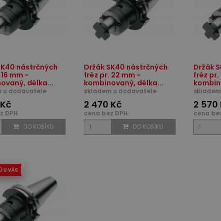
SK40 nástrčných
Držák SK40 nástrčných
Držák 
. 16 mm -
fréz pr. 22 mm -
fréz pr
ovaný, délka...
kombinovaný, délka...
kombino
 u dodavatele
skladem u dodavatele
skladem
 Kč
2 470 Kč
2 570
z DPH
cena bez DPH
cena be
DO KOŠÍKU
DO KOŠÍKU
Ů U VÁS