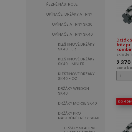
ŘEZNÉ NÁSTROJE
UPÍNAČE, DRŽÁKY A TRNY
UPÍNAČE A TRNY SK30
UPÍNAČE A TRNY SK40
Držák 
KLEŠTINOVÉ DRŽÁKY
fréz pr
SK40 - ER
kombin
skladem
KLEŠTINOVÉ DRŽÁKY
2 370
SK40 - MINI ER
cena be
KLEŠTINOVÉ DRŽÁKY
SK40 - OZ
DRŽÁKY WELDON
SK40
DO 4 DN
DRŽÁKY MORSE SK40
DRŽÁKY PRO
NÁSTRČNÉ FRÉZY SK40
DRŽÁKY SK40 PRO