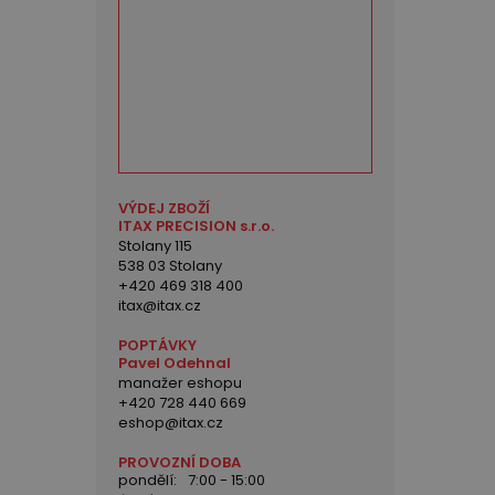
VÝDEJ ZBOŽÍ
ITAX PRECISION s.r.o.
Stolany 115
538 03 Stolany
+420 469 318 400
itax@itax.cz
POPTÁVKY
Pavel Odehnal
manažer eshopu
+420 728 440 669
eshop@itax.cz
PROVOZNÍ DOBA
pondělí:
7:00 - 15:00