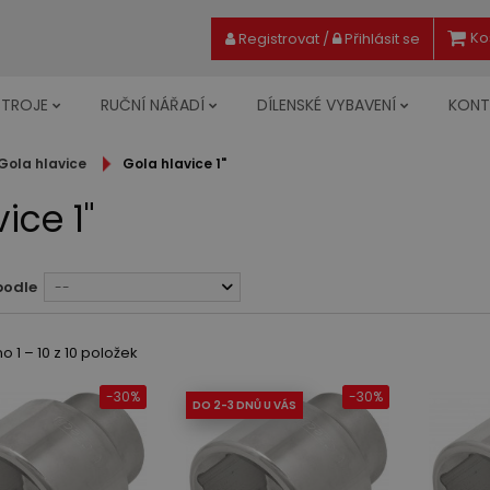
Ko
Registrovat
/
Přihlásit se
STROJE
RUČNÍ NÁŘADÍ
DÍLENSKÉ VYBAVENÍ
KONT
Gola hlavice
Gola hlavice 1"
ice 1"
podle
--
 1 – 10 z 10 položek
-30%
-30%
DO 2-3 DNŮ U VÁS