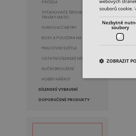
webových stránek
PÁČIDLA
1” Hlav
souborů cookie.
VYTAHOVAČE ŠROUBŮ A
TRHÁKY MATIC
skladem
Nezbytně nutn
1 642
soubory
SVINOVACÍ METRY
cena be
BOXY A POUZDRA NA NÁŘADÍ
PRACOVNÍ SVĚTLA
OSTATNÍ DÍLENSKÉ NÁŘADÍ
ZOBRAZIT P
RUČNÍ BROUŠENÍ
Zobrazeno
HOBBY NÁŘADÍ
DÍLENSKÉ VYBAVENÍ
DOPORUČENÉ PRODUKTY