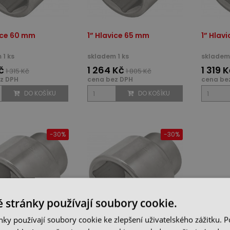
vice 60 mm
1” Hlavice 65 mm
1” Hlav
 1 ks
skladem 1 ks
skladem 
č
1 264 Kč
1 319 
1 315 Kč
1 805 Kč
z DPH
cena bez DPH
cena be
DO KOŠÍKU
DO KOŠÍKU
-30%
-30%
 stránky používají soubory cookie.
ky používají soubory cookie ke zlepšení uživatelského zážitku. 