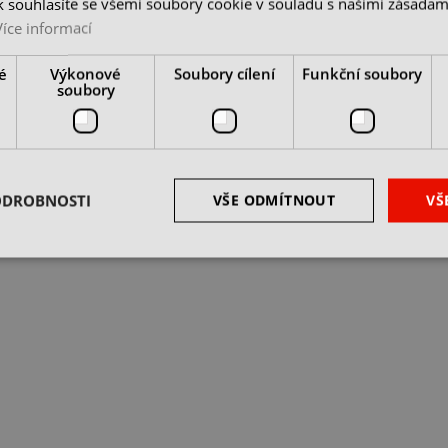
 souhlasíte se všemi soubory cookie v souladu s našimi zásadam
ice 77 mm
1” Hlavice 80 mm
Více informací
 1 ks
skladem 1 ks
é
Výkonové
Soubory cílení
Funkční soubory
 Kč
1 656 Kč
2 346 Kč
2 365 Kč
soubory
z DPH
cena bez DPH
DO KOŠÍKU
DO KOŠÍKU
ODROBNOSTI
VŠE ODMÍTNOUT
VŠ
 1 – 10 z 10 položek