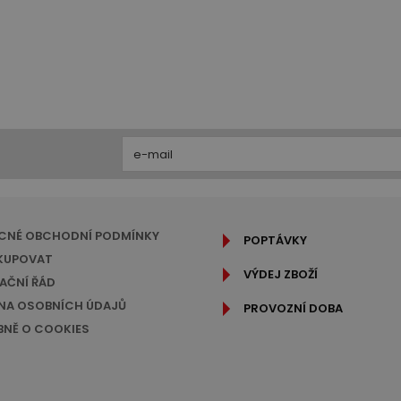
CNÉ OBCHODNÍ PODMÍNKY
POPTÁVKY
KUPOVAT
VÝDEJ ZBOŽÍ
AČNÍ ŘÁD
A OSOBNÍCH ÚDAJŮ
PROVOZNÍ DOBA
NĚ O COOKIES