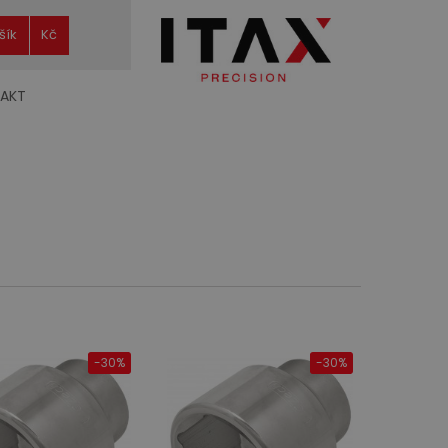
šík
Kč
AKT
-30%
-30%