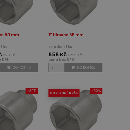
ice 50 mm
1” Hlavice 55 mm
1 ks
skladem 1 ks
č
858 Kč
923 Kč
1 225 Kč
z DPH
cena bez DPH
DO KOŠÍKU
DO KOŠÍKU
-30%
-30%
DO 2-3 DNŮ U VÁS