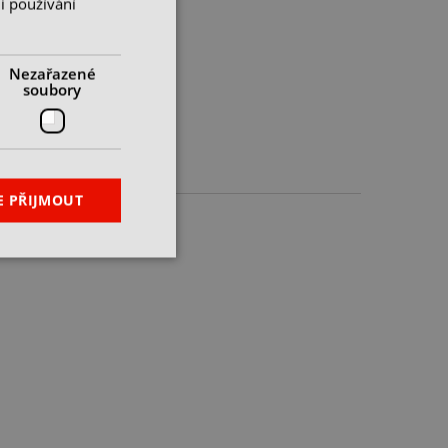
i používání
Nezařazené
soubory
E PŘIJMOUT