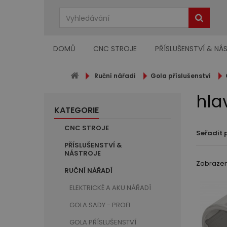
DOMŮ
CNC STROJE
PŘÍSLUŠENSTVÍ & NÁ
Ruční nářadí
Gola příslušenství
hlav
KATEGORIE
CNC STROJE
Seřadit 
PŘÍSLUŠENSTVÍ &
NÁSTROJE
Zobrazeno
RUČNÍ NÁŘADÍ
ELEKTRICKÉ A AKU NÁŘADÍ
GOLA SADY - PROFI
GOLA PŘÍSLUŠENSTVÍ