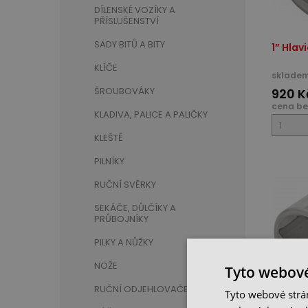
DÍLENSKÉ VOZÍKY A
PŘÍSLUŠENSTVÍ
SADY BITŮ A BITY
1” Hla
KLÍČE
skladem
ŠROUBOVÁKY
920 K
cena be
KLADIVA, PALICE A PALIČKY
KLEŠTĚ
PILNÍKY
RUČNÍ SVĚRKY
SEKÁČE, DŮLČÍKY A
PRŮBOJNÍKY
PILKY A NŮŽKY
NOŽE
Tyto webové
RUČNÍ ODJEHLOVAČE
Tyto webové strán