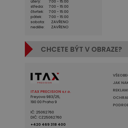
úterý:
7:00 - 15:00
středa:
7:00 - 15:00
čtvrtek:
7:00 - 15:00
pátek:
7:00 - 15:00
sobota:
ZAVŘENO
neděle:
ZAVŘENO
CHCETE BÝT V OBRAZE?
VŠEOBE
JAK NA
REKLAM
ITAX PRECISION s.r.o.
Freyova 983/25,
OCHRAN
190 00 Praha 9
PODROB
IČ: 25062760
DIČ: CZ25062760
+420 469 318 400