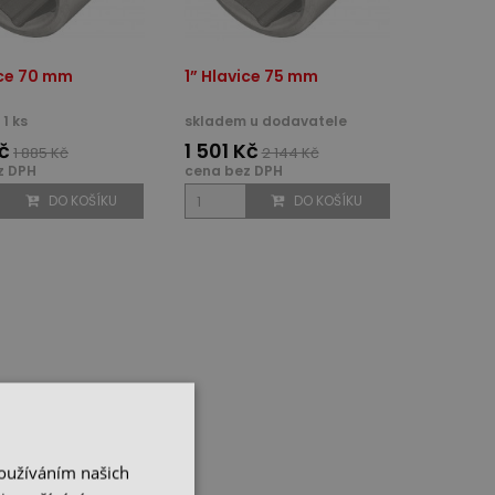
ice 70 mm
1” Hlavice 75 mm
1 ks
skladem u dodavatele
Kč
1 501 Kč
1 885 Kč
2 144 Kč
z DPH
cena bez DPH
DO KOŠÍKU
DO KOŠÍKU
Používáním našich