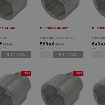
ice 41 mm
1” Hlavice 46 mm
1” Hlav
 1 ks
skladem u dodavatele
skladem 
č
568 Kč
646 K
769 Kč
812 Kč
z DPH
cena bez DPH
cena be
DO KOŠÍKU
DO KOŠÍKU
-30%
-30%