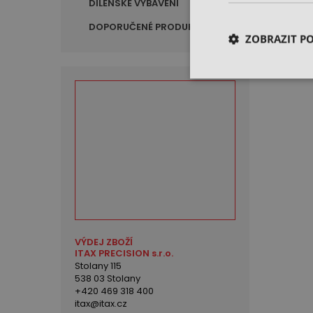
DÍLENSKÉ VYBAVENÍ
DOPORUČENÉ PRODUKTY
ZOBRAZIT P
VÝDEJ ZBOŽÍ
ITAX PRECISION s.r.o.
Stolany 115
538 03 Stolany
+420 469 318 400
itax@itax.cz