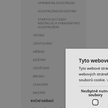
UPÍNÁNÍ NA SOUSTRUHU
SOUSTRUŽNICKÉ KLEŠTINY
STARTOVACÍ SADY
NÁSTROJŮ A VYBAVENÍ PRO
SOUSTRUŽENÍ
VRTÁNÍ
ZÁVITOVÁNÍ
MĚŘENÍ
Tyto webové
KLEŠTINY
Tyto webové strán
OSVĚTLENÍ
webových stránek
BRUSKY
souborů cookie.
CHLAZENÍ
Nezbytně nutn
MAZÁNÍ
soubory
RUČNÍ NÁŘADÍ