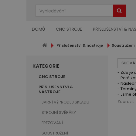
DOMŮ
CNC STROJE
PŘÍSLUŠENSTVÍ & NÁ
Příslušenství & nástroje
Soustružení
SILOVÁ
KATEGORIE
- Zde je 
CNC STROJE
- Poté z
- Násled
PŘÍSLUŠENSTVÍ &
- Termíny
NÁSTROJE
- Jsme of
Zobrazit
JARNÍ VÝPRODEJ SKLADU
STROJNÍ SVĚRÁKY
FRÉZOVÁNÍ
SOUSTRUŽENÍ