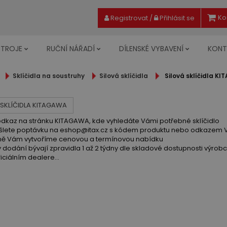
Ko
Registrovat
/
Přihlásit se
STROJE
RUČNÍ NÁŘADÍ
DÍLENSKÉ VYBAVENÍ
KONT
Sklíčidla na soustruhy
Silová sklíčidla
Silová sklíčidla K
 SKLÍČIDLA KITAGAWA
odkaz na stránku KITAGAWA, kde vyhledáte Vámi potřebné sklíčidlo
ašlete poptávku na eshop@itax.cz s kódem produktu nebo odkazem 
ně Vám vytvoříme cenovou a termínovou nabídku
 dodání bývají zpravidla 1 až 2 týdny dle skladové dostupnosti výrob
iciálním dealere...