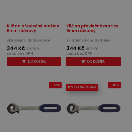
Klíč na převlečné matice
Klíč na převlečné matice
8mm ráčnový
9mm ráčnový
skladem u dodavatele
skladem u dodavatele
344 Kč
344 Kč
492 Kč
492 Kč
cena bez DPH
cena bez DPH
DO KOŠÍKU
DO KOŠÍKU
-30%
-30%
DO 2-3 DNŮ U VÁS