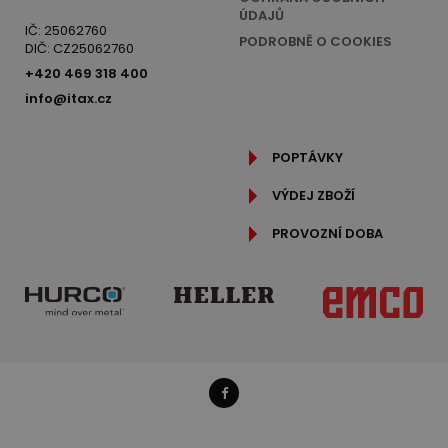
ÚDAJŮ
IČ: 25062760
PODROBNĚ O COOKIES
DIČ: CZ25062760
+420 469 318 400
info@itax.cz
POPTÁVKY
VÝDEJ ZBOŽÍ
PROVOZNÍ DOBA