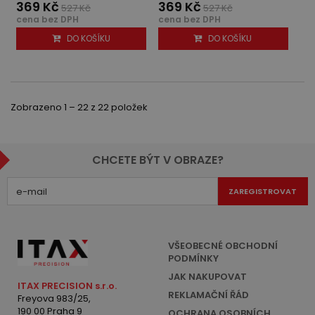
369 Kč
369 Kč
527 Kč
527 Kč
cena bez DPH
cena bez DPH
DO KOŠÍKU
DO KOŠÍKU
Zobrazeno 1 – 22 z 22 položek
CHCETE BÝT V OBRAZE?
ZAREGISTROVAT
VŠEOBECNÉ OBCHODNÍ
PODMÍNKY
JAK NAKUPOVAT
ITAX PRECISION s.r.o.
REKLAMAČNÍ ŘÁD
Freyova 983/25,
190 00 Praha 9
OCHRANA OSOBNÍCH