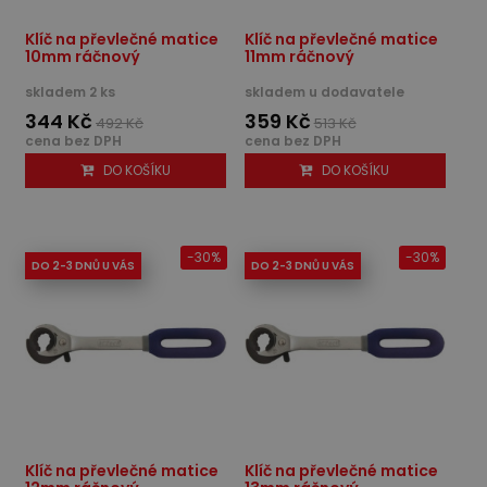
Klíč na převlečné matice
Klíč na převlečné matice
10mm ráčnový
11mm ráčnový
skladem 2 ks
skladem u dodavatele
344 Kč
359 Kč
492 Kč
513 Kč
cena bez DPH
cena bez DPH
DO KOŠÍKU
DO KOŠÍKU
-30%
-30%
DO 2-3 DNŮ U VÁS
DO 2-3 DNŮ U VÁS
Klíč na převlečné matice
Klíč na převlečné matice