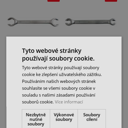
Tyto webové stránky
Klíč na převlečné matice
Klíč na převlečné matice
používají soubory cookie.
22 x 24 mm
6 x 8 mm
Tyto webové stránky používají soubory
skladem 1 ks
skladem 1 ks
cookie ke zlepšení uživatelského zážitku.
257 Kč
98 Kč
367 Kč
140 Kč
Používáním našich webových stránek
cena bez DPH
cena bez DPH
souhlasíte se všemi soubory cookie v
DO KOŠÍKU
DO KOŠÍKU
souladu s našimi zásadami používání
souborů cookie.
Více informací
-30%
-30%
Nezbytně
Výkonové
Soubory
nutné
soubory
cílení
soubory