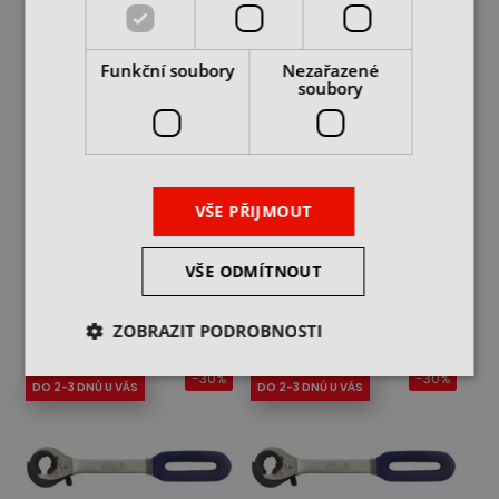
Funkční soubory
Nezařazené
soubory
Klíč na převlečné matice
Klíč na převlečné matice
8 x 10 mm
9 x 11 mm
skladem 1 ks
skladem 1 ks
VŠE PŘIJMOUT
104 Kč
132 Kč
149 Kč
188 Kč
cena bez DPH
cena bez DPH
VŠE ODMÍTNOUT
DO KOŠÍKU
DO KOŠÍKU
ZOBRAZIT PODROBNOSTI
-30%
-30%
DO 2-3 DNŮ U VÁS
DO 2-3 DNŮ U VÁS