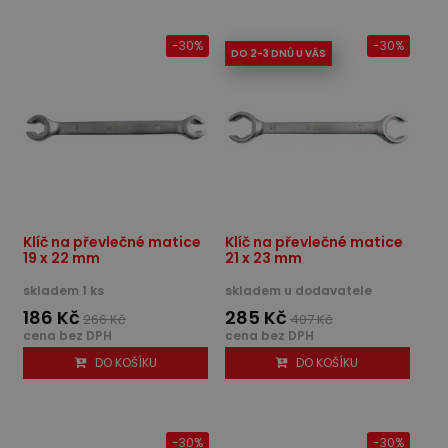
-30%
-30%
DO 2-3 DNŮ U VÁS
Klíč na převlečné matice
Klíč na převlečné matice
19 x 22 mm
21 x 23 mm
skladem 1 ks
skladem u dodavatele
186 Kč
285 Kč
266 Kč
407 Kč
cena bez DPH
cena bez DPH
DO KOŠÍKU
DO KOŠÍKU
-30%
-30%