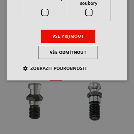
soubory
Zatahovací stopka BT-
Zatahovací stopka BT-
522 pro ISO30
523 pro ISO40
skladem 7 ks
skladem 9 ks
VŠE PŘIJMOUT
130 Kč
159 Kč
cena bez DPH
cena bez DPH
VŠE ODMÍTNOUT
DO KOŠÍKU
DO KOŠÍKU
ZOBRAZIT PODROBNOSTI
-30%