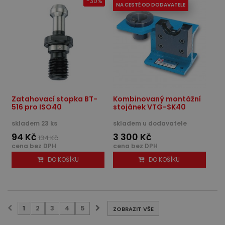
-30%
NA CESTĚ OD DODAVATELE
Zatahovací stopka BT-
Kombinovaný montážní
516 pro ISO40
stojánek VTG-SK40
skladem 23 ks
skladem u dodavatele
94 Kč
3 300 Kč
134 Kč
cena bez DPH
cena bez DPH
DO KOŠÍKU
DO KOŠÍKU
1
2
3
4
5
ZOBRAZIT VŠE