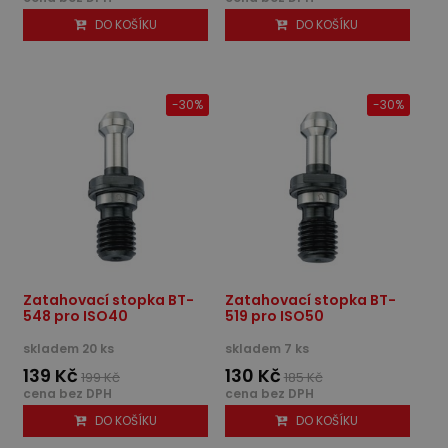
DO KOŠÍKU
DO KOŠÍKU
-30%
-30%
Zatahovací stopka BT-
Zatahovací stopka BT-
548 pro ISO40
519 pro ISO50
skladem 20 ks
skladem 7 ks
139 Kč
130 Kč
199 Kč
185 Kč
cena bez DPH
cena bez DPH
DO KOŠÍKU
DO KOŠÍKU