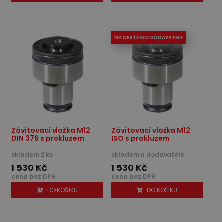
NA CESTĚ OD DODAVATELE
Závitovací vložka M12
Závitovací vložka M12
DIN 376 s prokluzem
ISO s prokluzem
skladem 2 ks
skladem u dodavatele
1 530 Kč
1 530 Kč
cena bez DPH
cena bez DPH
DO KOŠÍKU
DO KOŠÍKU