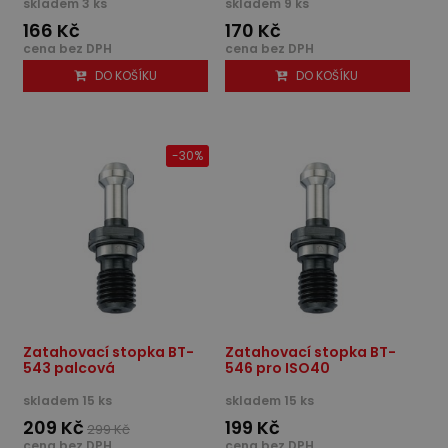
skladem 3 ks
skladem 9 ks
166 Kč
170 Kč
cena bez DPH
cena bez DPH
DO KOŠÍKU
DO KOŠÍKU
-30%
Zatahovací stopka BT-
Zatahovací stopka BT-
543 palcová
546 pro ISO40
skladem 15 ks
skladem 15 ks
209 Kč
199 Kč
299 Kč
cena bez DPH
cena bez DPH