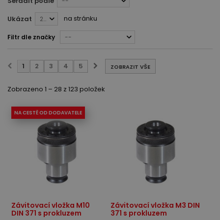
Seřadit podle
--
na stránku
Ukázat
28
Filtr dle značky
--
1
2
3
4
5
ZOBRAZIT VŠE
Zobrazeno 1 – 28 z 123 položek
NA CESTĚ OD DODAVATELE
Závitovací vložka M10
Závitovací vložka M3 DIN
DIN 371 s prokluzem
371 s prokluzem