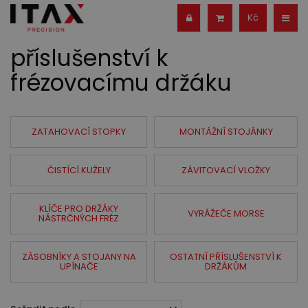
Kč
příslušenství k
frézovacímu držáku
ZATAHOVACÍ STOPKY
MONTÁŽNÍ STOJÁNKY
ČISTÍCÍ KUŽELY
ZÁVITOVACÍ VLOŽKY
KLÍČE PRO DRŽÁKY
VYRÁŽEČE MORSE
NÁSTRČNÝCH FRÉZ
ZÁSOBNÍKY A STOJANY NA
OSTATNÍ PŘÍSLUŠENSTVÍ K
UPÍNAČE
DRŽÁKŮM