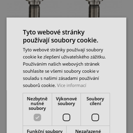
Tyto webové stránky
Zatahovací stopka BT-
Zatahovací stopka BT-
501 pro ISO30
511 pro ISO40
používají soubory cookie.
skladem 28 ks
skladem 46 ks
Tyto webové stránky používají soubory
124 Kč
111 Kč
159 Kč
cookie ke zlepšení uživatelského zážitku.
cena bez DPH
cena bez DPH
Používáním našich webových stránek
DO KOŠÍKU
DO KOŠÍKU
souhlasíte se všemi soubory cookie v
souladu s našimi zásadami používání
souborů cookie.
Více informací
Nezbytně
Výkonové
Soubory
nutné
soubory
cílení
soubory
Funkční soubory
Nezařazené