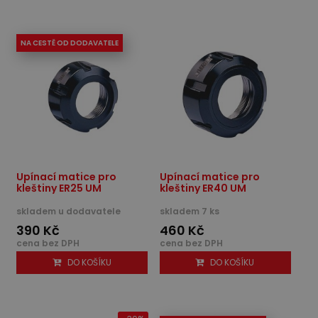
NA CESTĚ OD DODAVATELE
Upínací matice pro
Upínací matice pro
kleštiny ER25 UM
kleštiny ER40 UM
skladem u dodavatele
skladem 7 ks
390 Kč
460 Kč
cena bez DPH
cena bez DPH
DO KOŠÍKU
DO KOŠÍKU