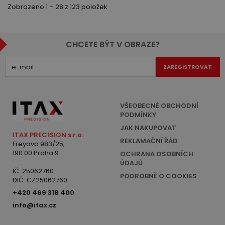
Zobrazeno 1 – 28 z 123 položek
CHCETE BÝT V OBRAZE?
ZAREGISTROVAT
VŠEOBECNÉ OBCHODNÍ
PODMÍNKY
JAK NAKUPOVAT
ITAX PRECISION s.r.o.
REKLAMAČNÍ ŘÁD
Freyova 983/25,
190 00 Praha 9
OCHRANA OSOBNÍCH
ÚDAJŮ
IČ: 25062760
PODROBNĚ O COOKIES
DIČ: CZ25062760
+420 469 318 400
info@itax.cz