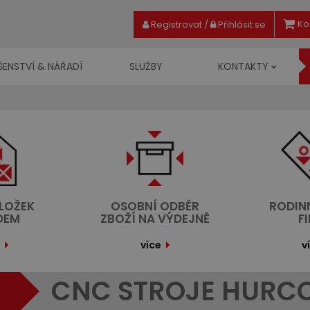
Ko
Registrovat
/
Přihlásit se
ŠENSTVÍ & NÁŘADÍ
SLUŽBY
KONTAKTY
OLOŽEK
OSOBNÍ ODBĚR
RODIN
DEM
ZBOŽÍ NA VÝDEJNĚ
F
více
v
CNC STROJE HURC