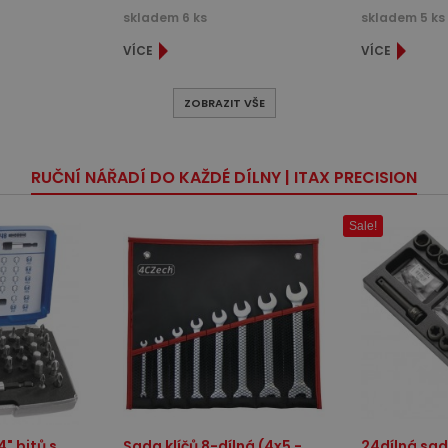
skladem 6 ks
skladem 5 ks
VÍCE
VÍCE
ZOBRAZIT VŠE
RUČNÍ NÁŘADÍ DO KAŽDÉ DÍLNY | ITAX PRECISION
Sale!
" bitů s
Sada klíčů 8-dílná (4x5 -
24dílná sad