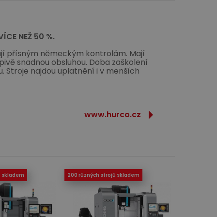
ÍCE NEŽ 50 %.
ají přísným německým kontrolám. Mají
apivě snadnou obsluhou. Doba zaškolení
. Stroje najdou uplatnění i v menších
www.hurco.cz
ů skladem
200 různých strojů skladem