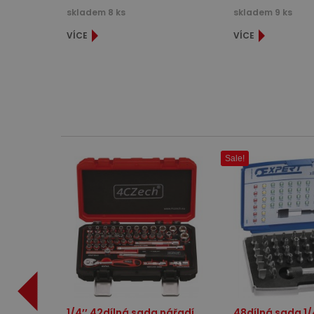
skladem 8 ks
skladem 9 ks
VÍCE
VÍCE
Sale!
1/4’’ 42dílná sada nářadí
48dílná sada 1/4