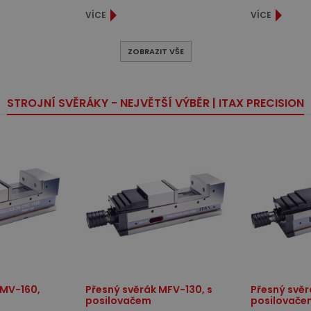
VÍCE
VÍCE
ZOBRAZIT VŠE
STROJNÍ SVĚRÁKY - NEJVĚTŠÍ VÝBĚR | ITAX PRECISION
PMV-160,
Přesný svěrák MFV-130, s
Přesný svěr
posilovačem
posilovače