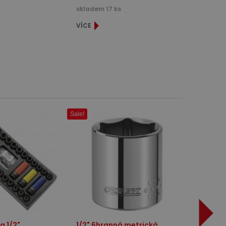
skladem 17 ks
VÍCE
Sale!
a 1/2"
1/2" 6hranná metrická