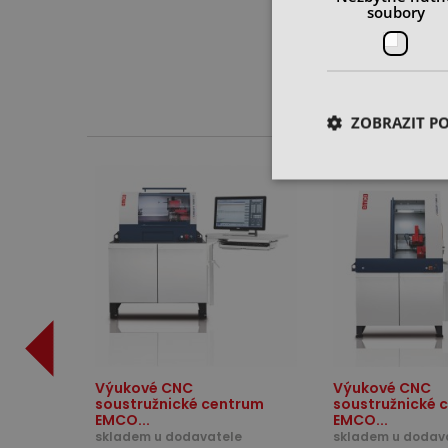
soubory
ZOBRAZIT P
Výukové CNC
Výukové CNC
soustružnické centrum
soustružnické 
EMCO...
EMCO...
skladem u dodavatele
skladem u dodav