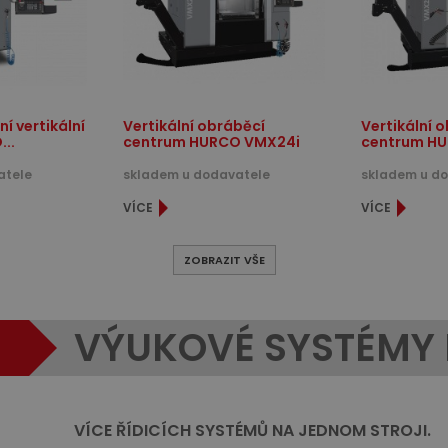
í vertikální
Vertikální obráběcí
Vertikální 
..
centrum HURCO VMX24i
centrum H
atele
skladem u dodavatele
skladem u d
VÍCE
VÍCE
ZOBRAZIT VŠE
VÝUKOVÉ SYSTÉMY
VÍCE ŘÍDICÍCH SYSTÉMŮ NA JEDNOM STROJI.