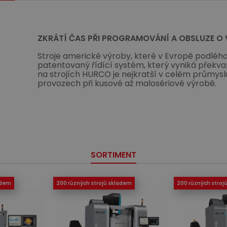
ZKRÁTÍ ČAS PŘI PROGRAMOVÁNÍ A OBSLUZE O V
Stroje americké výroby, které v Evropě podléh
patentovaný řídící systém, který vyniká překv
na strojích HURCO je nejkratší v celém průmyslu
provozech při kusové až malosériové výrobě.
SORTIMENT
adem
200 různých strojů skladem
200 různých stroj