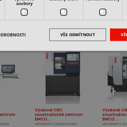
soubory
SORTIMENT
ODROBNOSTI
VŠE ODMÍTNOUT
VŠ
Výukové CNC
Výukové C
centrum
soustružnické centrum
soustružni
EMCO...
EMCO...
atele
skladem u dodavatele
skladem u d