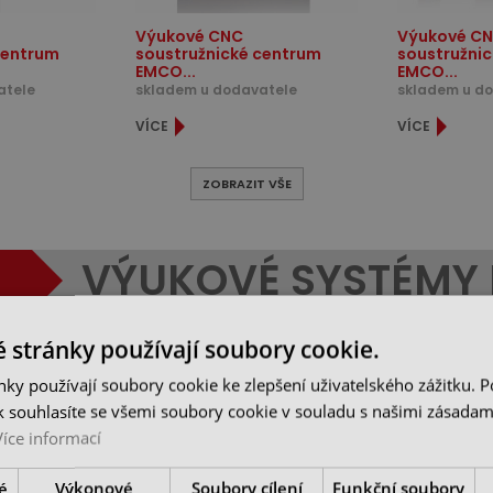
Výukové CNC
Výukové C
centrum
soustružnické centrum
soustružni
EMCO...
EMCO...
atele
skladem u dodavatele
skladem u d
VÍCE
VÍCE
ZOBRAZIT VŠE
VÝUKOVÉ SYSTÉMY
 stránky používají soubory cookie.
VÍCE ŘÍDICÍCH SYSTÉMŮ NA JEDNOM STROJI.
ky používají soubory cookie ke zlepšení uživatelského zážitku. 
Výukové stroje určené do škol na výuku kovoobr
 souhlasíte se všemi soubory cookie v souladu s našimi zásadam
výměnných panelů, který umožňuje mít více říd
Více informací
(Sinumeric, Fanuc, Heidenhain). Stroje EMCO, v
firem pro snadné zaučení při přechodu z klasi
é
Výkonové
Soubory cílení
Funkční soubory