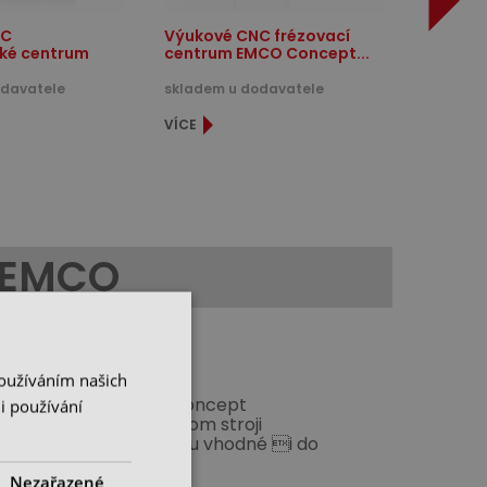
NC
Výukové CNC frézovací
cké centrum
centrum EMCO Concept...
odavatele
skladem u dodavatele
VÍCE
 EMCO
Používáním našich
ábění. Mají unikátní koncept
i používání
ících systémů na jednom stroji
yráběné v Rakousku, jsou vhodné i do
ckého obrábění na CNC.
Nezařazené