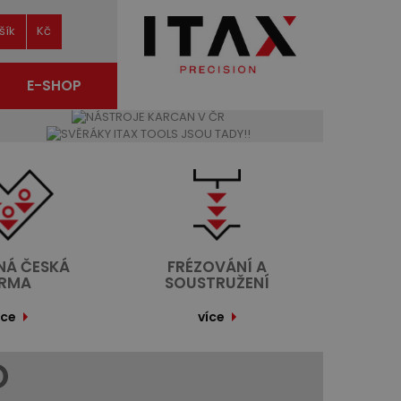
šík
Kč
E-SHOP
NÁ ČESKÁ
FRÉZOVÁNÍ A
IRMA
SOUSTRUŽENÍ
íce
více
O