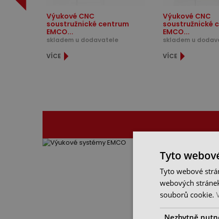
Výukové CNC
Výukové CNC
soustružnické centrum
soustružnické 
EMCO...
EMCO...
skladem u dodavatele
skladem u dodav
VÍCE
VÍCE
Tyto webové
Tyto webové strán
webových stránek
souborů cookie.
Nezbytně nutn