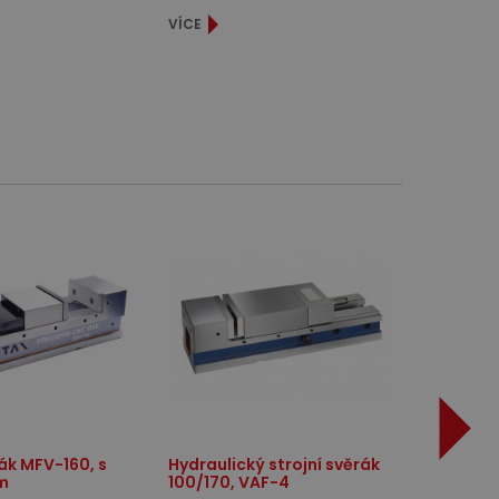
VÍCE
ák MFV-160, s
Hydraulický strojní svěrák
m
100/170, VAF-4