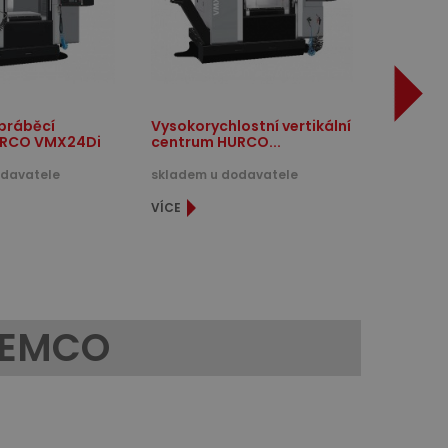
obráběcí
Vysokorychlostní vertikální
URCO VMX24Di
centrum HURCO...
odavatele
skladem u dodavatele
VÍCE
 EMCO