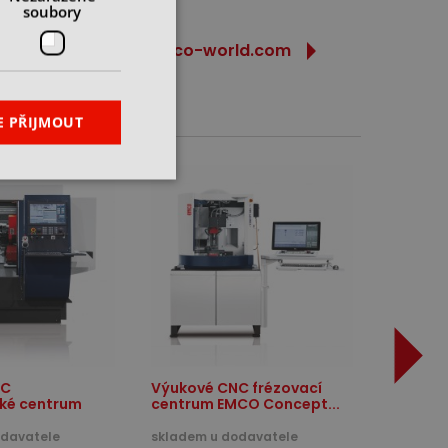
soubory
www.emco-world.com
E PŘIJMOUT
NC
Výukové CNC frézovací
cké centrum
centrum EMCO Concept...
odavatele
skladem u dodavatele